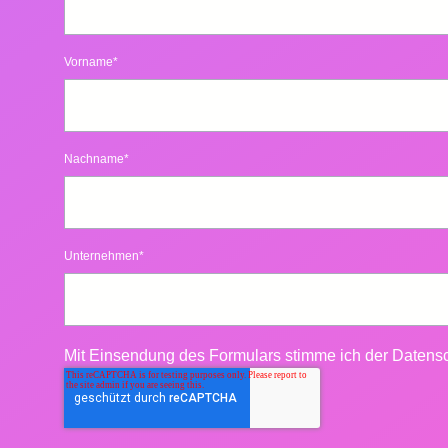
Vorname
*
Nachname
*
Unternehmen
*
Mit Einsendung des Formulars stimme ich der
Datensc