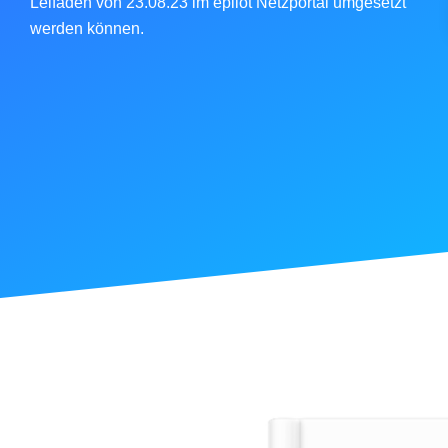
Leifaden von 23.08.23 im epilot Netzportal umgesetzt
werden können.